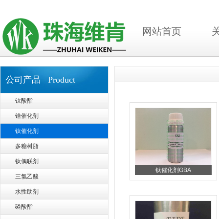
网站首页
公司产品 Product
钛酸酯
锆催化剂
钛催化剂
多糖树脂
钛偶联剂
钛催化剂GBA
三氯乙酸
水性助剂
磷酸酯