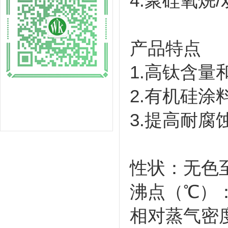
4.聚硅氧烷
产品特点
1.高钛含量
2.有机硅涂
3.提高耐腐
性状：无色
沸点（℃）：
相对蒸气密度