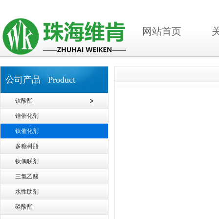
网站首页
公司产品 Product
钛酸酯
锆催化剂
钛催化剂
多糖树脂
钛偶联剂
三氯乙酸
水性助剂
磷酸酯