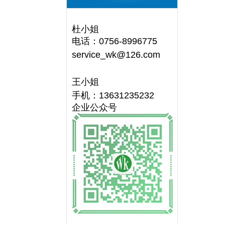
杜小姐
电话：0756-8996775
service_wk@126.com
王小姐
手机：13631235232
企业公众号