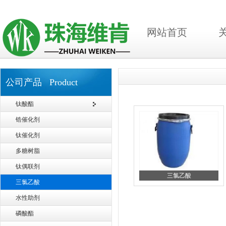
网站首页
公司产品 Product
钛酸酯
锆催化剂
钛催化剂
多糖树脂
钛偶联剂
三氯乙酸
三氯乙酸
水性助剂
磷酸酯